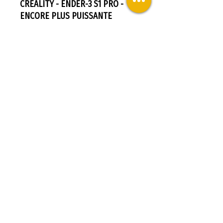
CREALITY - ENDER-3 S1 PRO -
ENCORE PLUS PUISSANTE
FONCTIONNEMENT SILENCIEUX
Impression silencieuse avec un
faible niveau de bruit.
CREALITY - ENDER-3 S1 PRO -
ENCORE PLUS PUISSANTE
COMPATIBLE AVEC LA GRAVURE
AU LASER
(En option) personnalisez vos
images préférées avec la gravure
laser, et élargissez votre champs
de créativité.
CREALITY - ENDER-3 S1 PRO -
ENCORE PLUS PUISSANTE
DISSIPATEUR THERMIQUE
LIQUIDE