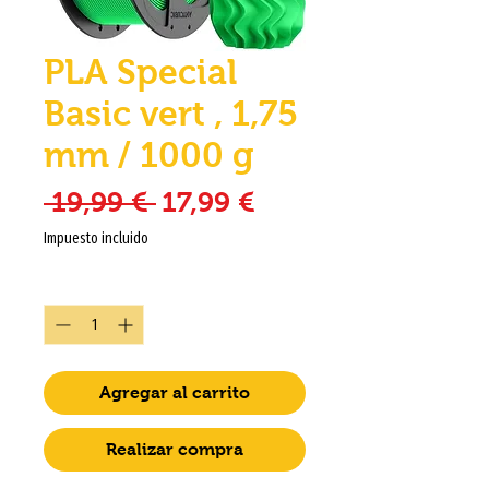
PLA Special
Basic vert , 1,75
mm / 1000 g
Precio
Precio de oferta
 19,99 € 
17,99 €
Impuesto incluido
Cantidad
*
Agregar al carrito
Realizar compra