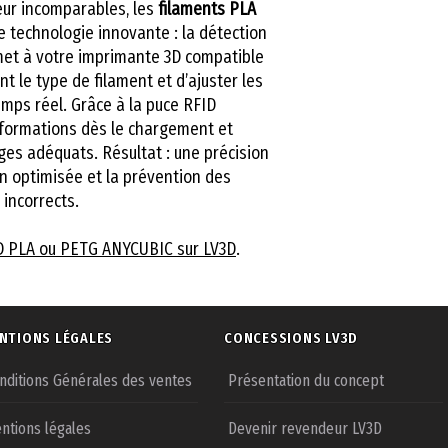
eur incomparables, les
filaments PLA
e technologie innovante : la détection
]
met à votre imprimante 3D compatible
 le type de filament et d’ajuster les
100
72,5
mps réel. Grâce à la puce RFID
0
informations dès le chargement et
ges adéquats. Résultat : une précision
on optimisée et la prévention des
incorrects.
D PLA ou PETG ANYCUBIC sur LV3D
.
NTIONS LÉGALES
CONCESSIONS LV3D
nditions Générales des ventes
Présentation du concept
ntions légales
Devenir revendeur LV3D