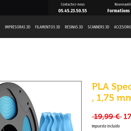
Contactez-nous
Nouveauté
05.45.23.50.55
Formations
D
IMPRESORAS 3D
FILAMENTOS 3D
RESINAS 3D
SCANNERS 3D
ACCESORI
PLA Spec
, 1,75 m
Pr
 19,99 € 
17
Impuesto incluido