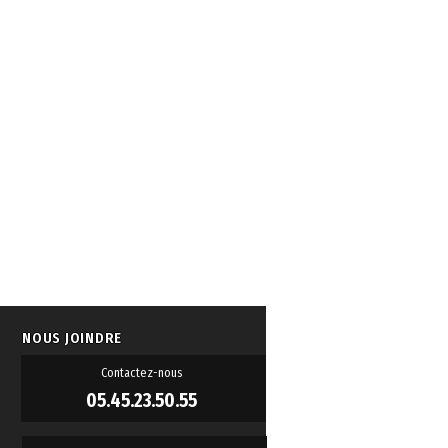
[mm
[mm
[g]
]
196
61
-
cart
on
NOUS JOINDRE
Contactez-nous
05.45.23.50.55