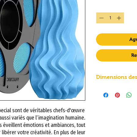
Cantidad
*
Agr
Re
Dimensions des
Dimensions des b
Cont
Larg
enu
eur
ecial sont de véritables chefs-d'œuvre
t aussi variés que l’imagination humaine.
[g]
[mm
es éveillent émotions et ambiances, tout
]
 libérer votre créativité. En plus de leur