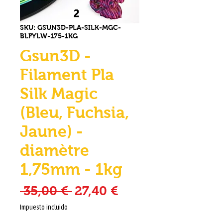
SKU: GSUN3D-PLA-SILK-MGC-
BLFYLW-175-1KG
Gsun3D -
Filament Pla
Silk Magic
(Bleu, Fuchsia,
Jaune) -
diamètre
1,75mm - 1kg
Precio
Precio de oferta
 35,00 € 
27,40 €
Impuesto incluido