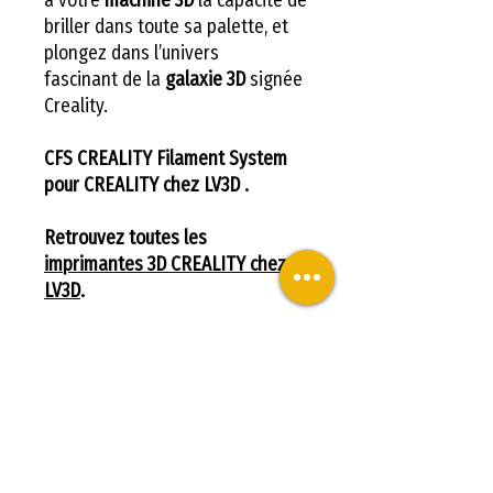
briller dans toute sa palette, et
plongez dans l’univers
fascinant de la
galaxie 3D
signée
Creality.
CFS CREALITY Filament System
pour CREALITY chez LV3D .
Retrouvez toutes les
imprimantes 3D CREALITY chez
LV3D
.
CFS CREALITY Filament
System pour CREALITY
Les points forts du Creality
CFS : Optimisez votre
expérience d’impression 3D