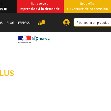
 !
Notre service
Notre offre
 LV3D
Impression à la demande
Ouverture de concession
OS
BLOG
IMPRESSION 3D À LA DEMANDE
IMPRESSION À LA DEMANDE
Foru
LUS
io