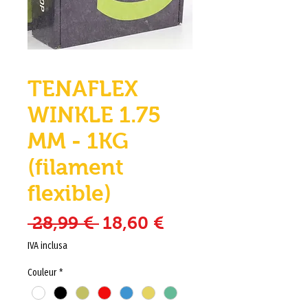
TENAFLEX
WINKLE 1.75
MM - 1KG
(filament
flexible)
Prezzo regolare
Prezzo scontato
 28,99 € 
18,60 €
IVA inclusa
Couleur
*