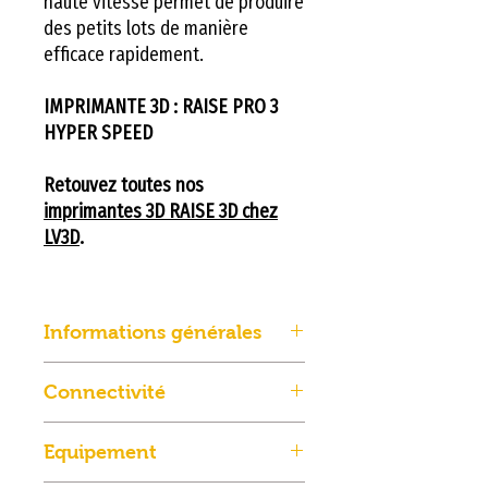
haute vitesse permet de produire
des petits lots de manière
efficace rapidement.
IMPRIMANTE 3D : RAISE PRO 3
HYPER SPEED
Retouvez toutes nos
imprimantes 3D RAISE 3D chez
LV3D
.
Informations générales
MarqueRaise3D
Connectivité
TechnologieDépôt de filament
(FDM)
ConnexionWifi / Ethernet / USB
Equipement
Volume d'impression (L x l x
Logicielideamaker