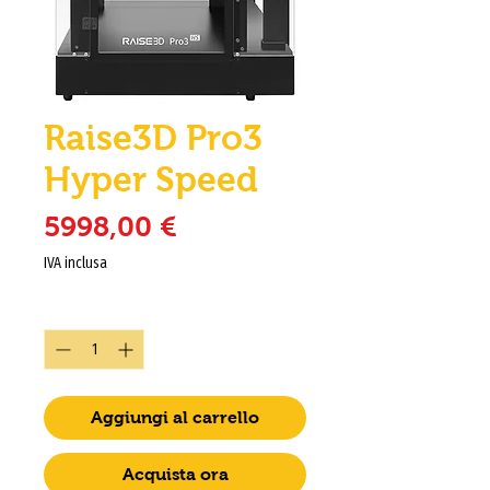
Raise3D Pro3
Hyper Speed
Prezzo
5998,00 €
IVA inclusa
Quantità
*
Aggiungi al carrello
Acquista ora