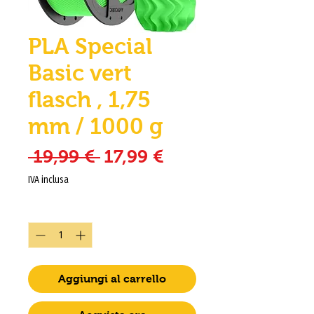
PLA Special
Basic vert
flasch , 1,75
mm / 1000 g
Prezzo regolare
Prezzo scontato
 19,99 € 
17,99 €
IVA inclusa
Quantità
*
Aggiungi al carrello