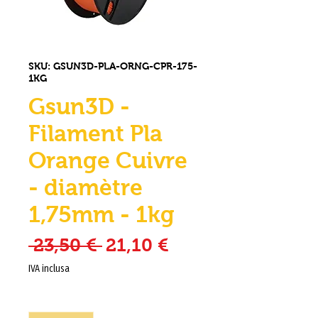
SKU: GSUN3D-PLA-ORNG-CPR-175-
1KG
Gsun3D -
Filament Pla
Orange Cuivre
- diamètre
1,75mm - 1kg
Prezzo regolare
Prezzo scontato
 23,50 € 
21,10 €
IVA inclusa
Quantità
*