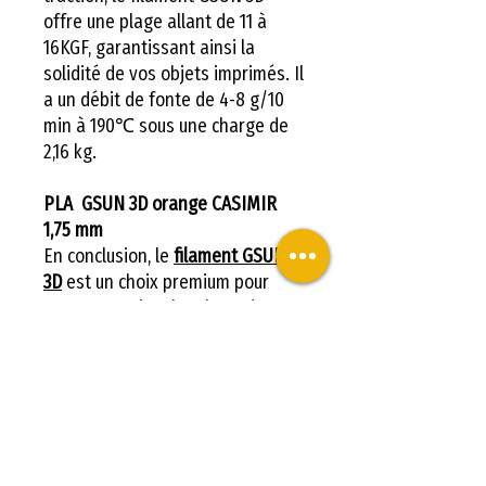
offre une plage allant de 11 à
16KGF, garantissant ainsi la
solidité de vos objets imprimés. Il
a un débit de fonte de 4-8 g/10
min à 190℃ sous une charge de
2,16 kg.
PLA GSUN 3D orange CASIMIR
1,75 mm
En conclusion, le
filament GSUN
3D
est un choix premium pour
tous ceux qui recherchent des
résultats d'impression 3D de
qualité supérieure. Il combine
durabilité, fiabilité et précision, le
tout dans un produit facile à
utiliser. Essayez-le dès
aujourd'hui et découvrez la