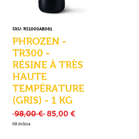
SKU: RS1000AB081
PHROZEN -
TR300 -
RÉSINE À TRÈS
HAUTE
TEMPÉRATURE
(GRIS) - 1 KG
Prezzo regolare
Prezzo scontato
 98,00 € 
85,00 €
IVA inclusa
Quantità
*