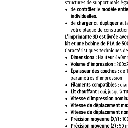
structures de support mais ég
de
contrôler
le
modèle entie
individuelles
.
de
charger
ou
dupliquer
aut
votre plaque de constructio
L’imprimante 3D est livrée ave
kit et une bobine de PLA de 5
Caractéristiques techniques 
Dimensions :
Hauteur 440m
Volume d’impression :
200x
Épaisseur des couches :
de 1
paramètres d’impression
Filaments compatibles :
diam
Lit chauffant :
oui, jusqu'à 11
Vitesse d’impression nomin
Vitesse de déplacement max
Vitesse de déplacement nom
Précision moyenne (X,Y) :
100
Précision moyenne (Z) :
50 m