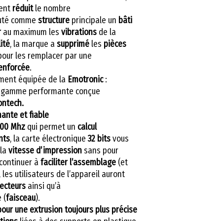
ment
réduit
le nombre
outé comme
structure
principale un
bâti
r
au maximum les
vibrations
de la
lité
, la marque a
supprimé
les
pièces
pour les remplacer par une
renforcée
.
ment équipée de la
Emotronic
:
 gamme performante conçue
ntech.
ante et fiable
100 Mhz
qui permet un
calcul
nts
, la carte électronique
32 bits
vous
la
vitesse
d’impression
sans pour
 continuer à
faciliter
l’assemblage
(et
, les utilisateurs de l’appareil auront
ecteurs
ainsi qu’à
 (
faisceau
).
ur une extrusion toujours plus précise