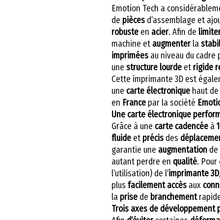
Emotion Tech a considérable
de
pièces
d’assemblage et aj
robuste
en
acier
. Afin de
limite
machine et
augmenter
la
stabi
imprimées
au niveau du cadre 
une
structure
lourde
et
rigide 
Cette imprimante 3D est égale
une
carte électronique
haut de
en
France
par la société
Emotio
Une carte électronique perform
Grâce à une
carte cadencée
à
fluide
et
précis
des
déplaceme
garantie une
augmentation
de 
autant perdre en
qualité
. Pour
l’utilisation) de l’
imprimante 3D
plus
facilement
accès
aux
conn
la
prise
de
branchement
rapide
Trois axes de développement po