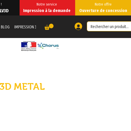
 !
Notre service
Notre offre
 LV3D
Impression à la demande
Ouverture de concession
BLOG
IMPRESSION 3D À LA DEMANDE
IMPRESSION À LA DEMANDE
Forum
3D METAL
N
ezzo