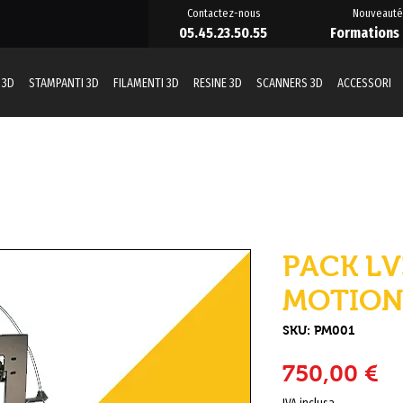
Contactez-nous
Nouveauté
05.45.23.50.55
Formations
 3D
STAMPANTI 3D
FILAMENTI 3D
RESINE 3D
SCANNERS 3D
ACCESSORI
PACK LV
MOTIO
SKU: PM001
Pr
750,00 €