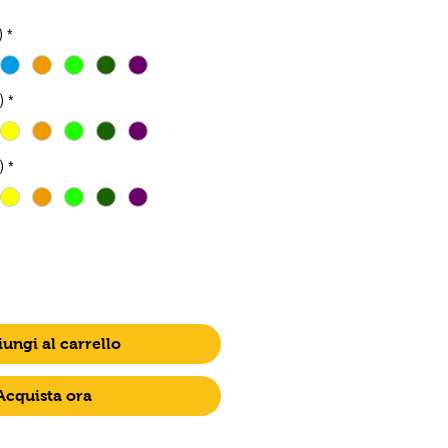
)
*
)
*
)
*
ungi al carrello
Acquista ora