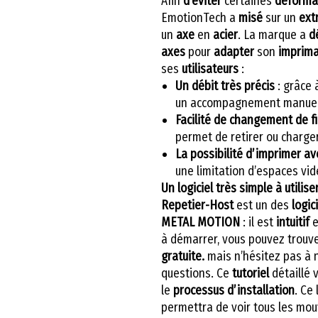
Afin
d’éviter
certaines
déforma
EmotionTech a
misé
sur un
ext
un
axe
en
acier
. La marque a
d
axes
pour
adapter
son
imprima
ses
utilisateurs
:
Un débit très précis
: grâce 
un accompagnement manuel 
Facilité de changement de f
permet de retirer ou charger
La possibilité d’imprimer a
une limitation d’espaces vid
Un logiciel très simple à utilise
Repetier-Host
est un des
logic
METAL MOTION
: il est
intuitif
e
à démarrer, vous pouvez trouv
gratuite.
mais n’hésitez pas à
questions. Ce
tutoriel
détaillé 
le
processus d’installation
. Ce 
permettra de voir tous les mou