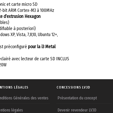
ic et carte micro SD
2-bit ARM Cortex-M3 à 100MHz
ête d’extrusion Hexagon
bles)
fiable à posteriori)
ows XP, Vista, 7,8,10, Ubuntu 12+,
st préconfiguré
pour
la i3
Metal
clairé avec lecteur de carte SD INCLUS
320W
NTIONS LÉGALES
CONCESSIONS LV3D
nditions Générales des ventes
Présentation du concept
ntions légales
Devenir revendeur LV3D