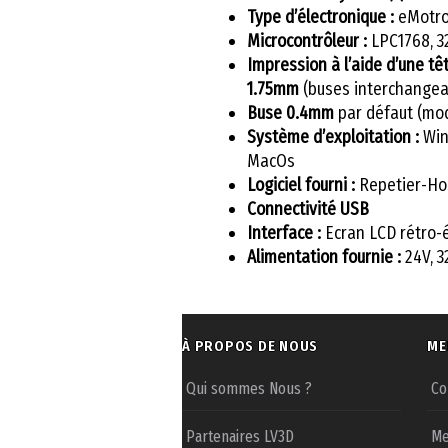
Type d’électronique :
eMotron
Microcontrôleur :
LPC1768, 3
Impression à l’aide d’une t
1.75mm
(buses interchangea
Buse 0.4mm
par défaut (modi
Système d’exploitation :
Wind
MacOs
Logiciel fourni :
Repetier-Ho
Connectivité USB
Interface :
Ecran LCD rétro-é
Alimentation fournie :
24V, 
À PROPOS DE NOUS
ME
Qui sommes Nous ?
Co
Partenaires LV3D
Me