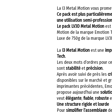
La I3 Metal Motion vous promet s
Ce pack est plus particulièrem
une utilisation semi-profession
Le pack LV3D Metal Motion
est 
Motion de la marque Emotion Te
Luxe de 750g de la marque LV3
La
I3 Metal Motion
est une
imp
Tech
.
Les deux mots d’ordres pour c
sont
stabilité
et
précision
.
Après avoir suivi de près les
cr
disponibles sur le marché et g
imprimantes précédentes, Emo
propose aujourd’hui une
soluti
veut
élégante
,
fiable
,
robuste
e
Une structure rigide et lourde
Pour
simplifier
l’assemblage
de