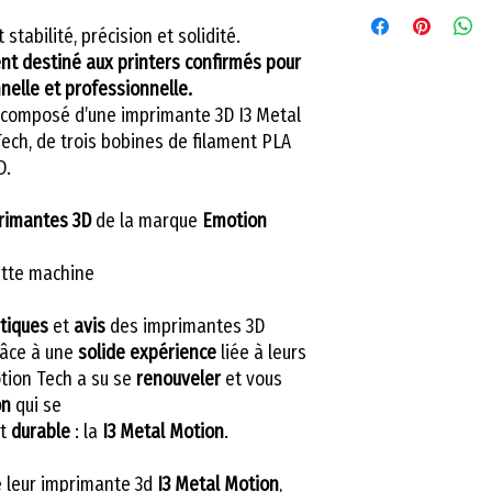
tabilité, précision et solidité.
ent destiné aux printers confirmés pour
nelle et professionnelle.
composé d’une imprimante 3D I3 Metal
ch, de trois bobines de filament PLA
D.
rimantes 3D
de la marque
Emotion
ette machine
itiques
et
avis
des imprimantes 3D
râce à une
solide expérience
liée à leurs
tion Tech a su se
renouveler
et vous
on
qui se
t
durable
: la
I3 Metal Motion
.
 leur imprimante 3d
I3 Metal Motion
,