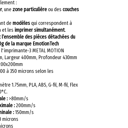
alement :
r
, une
zone particulière
ou des
couches
ant de
modèles
qui correspondent à
n et les
imprimer simultanément
.
c l’ensemble des pièces détachées du
00g de la marque EmotionTech
de l'imprimante-3 METAL MOTION
m, Largeur 400mm, Profondeur 430mm
200x200mm
00 à 350 microns selon les
ètre 1.75mm, PLA, ABS, G-fil, M-fil, Flex
0°C.
ale :
>80mm/s
imale :
200mm/s
inale :
150mm/s
 microns
icrons