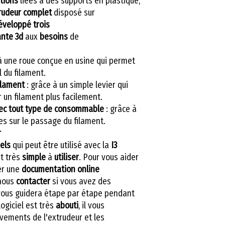
tions
liées à des supports en plastique,
rudeur
complet
disposé sur
éveloppé
trois
nte 3d
aux
besoins
de
à une roue conçue en usine qui permet
du filament.
ilament
: grâce à un simple levier qui
 un filament plus facilement.
vec tout type de consommable
: grâce à
es sur le passage du filament.
r
iels
qui peut être utilisé avec la
I3
t très
simple
à
utiliser
. Pour vous aider
er une
documentation online
 nous
contacter
si vous avez des
vous guidera étape par étape pendant
logiciel est très
abouti
, il vous
vements de l'extrudeur et les