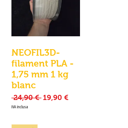
NEOFIL3D-
filament PLA -
1,75 mm 1 kg
blanc
Prezzo regolare
Prezzo scontato
 24,90 € 
19,90 €
IVA inclusa
Quantità
*