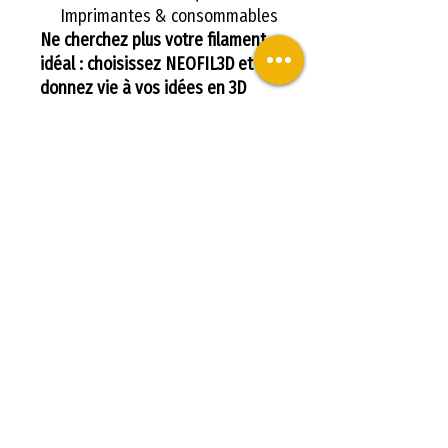
Imprimantes & consommables
Ne cherchez plus votre filament
idéal : choisissez NEOFIL3D et
donnez vie à vos idées en 3D
avec fiabilité, brillance et
simplicité.
Retrouvez tous les
filaments 3D
NEOFIL3D chez LV3D
Utilisations du filament
PLA NEOFIL3D
Le
filament PLA NEOFIL3D
est
un choix idéal pour une large
gamme d’applications en
impression 3D. Grâce à sa
À PROPOS DE NOUS
facilité d'utilisation, sa qualité