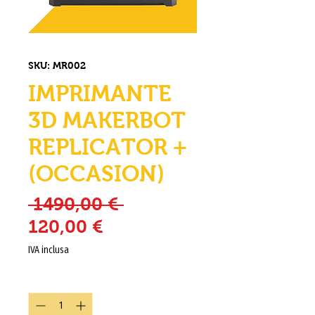
SKU: MR002
IMPRIMANTE
3D MAKERBOT
REPLICATOR +
(OCCASION)
Prezzo regolare
 1490,00 € 
Prezzo scontato
120,00 €
IVA inclusa
Quantità
*