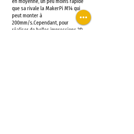
en moyenne, un peu moins rapide 
que sa rivale la MakerPi M14 qui 
peut monter à 
200mm/s.Cependant, pour 
réaliser de belles impressions 3D, 
nous vous conseillons d'imprimer 
le plus lentement possible. 
Comme pour la réalisation d'une 
impression 3D voronoi.Résumé 
sur la Replicator Mini + de 
Makerbot:Une imprimante 3D 
américaine très bien finie et 
connectée. L’imprimante 3D 
Makerbot Replicator Mini+ est 
parfaite pour débuter dans 
l'impression 3D.Le conseil 
LV3D:Des milliers de modèles 3D 
pédagogiques, formateurs et 
gratuits, prédestinés et prêts à 