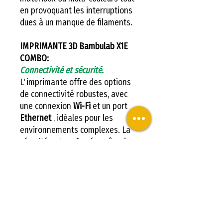
en provoquant les interruptions
dues à un manque de filaments.
IMPRIMANTE 3D Bambulab X1E
COMBO:
Connectivité et sécurité.
L'imprimante offre des options
de connectivité robustes, avec
une connexion
Wi-Fi
et un port
Ethernet
, idéales pour les
environnements complexes. La
sécurité est renforcée grâce à
des switchs pour désactiver les
connexions externes et un chiffre
de niveau entreprise (
WPA
entreprise
).
La
Bambu Lab X1E se positionne