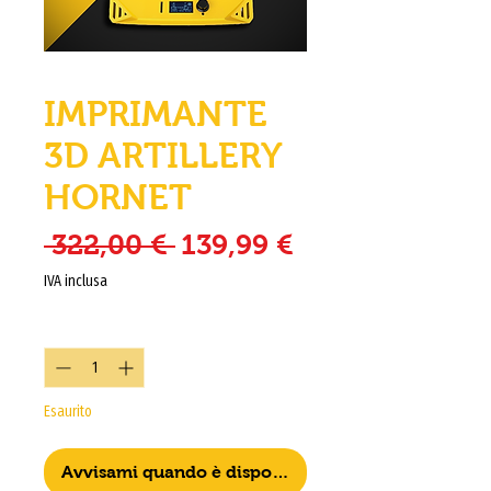
IMPRIMANTE
3D ARTILLERY
HORNET
Prezzo regolare
Prezzo sconta
 322,00 € 
139,99 €
IVA inclusa
Quantità
*
Esaurito
Avvisami quando è disponibile