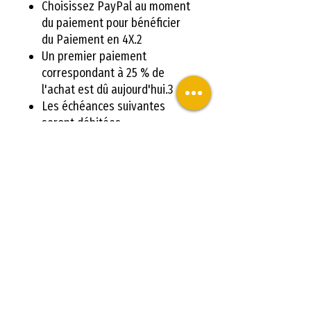
Choisissez PayPal au moment
du paiement pour bénéficier
du Paiement en 4X.2
Un premier paiement
correspondant à 25 % de
l'achat est dû aujourd'hui.3
Les échéances suivantes
seront débitées
automatiquement. C'est facile
!
Commencez rapidement dans
l'impression 3D
à moindre cout
avec le quatre fois sans frais de
Paypall. Commandez avant 11 h
et recevez votre
IMPRIMANTE 3D
ARTILLERY HORNET
le
lendemain matin avec la livraison
rapide chronopost.