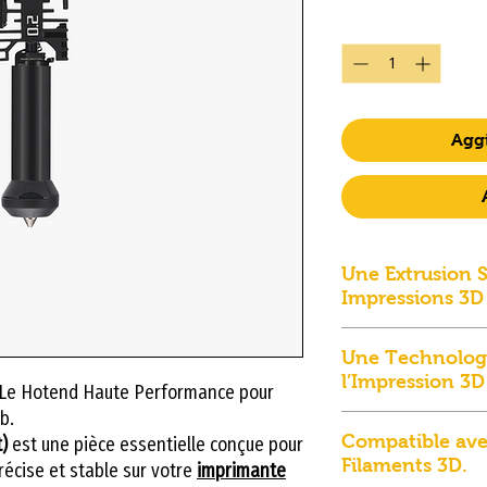
Quantità
*
Aggi
Une Extrusion S
Impressions 3D
Une Extrusion St
Une Technolog
3D Plus Précises.
l’Impression 3D
: Le Hotend Haute Performance pour
Le hotend joue un
b.
Une Technologie 
fonctionnement 
Compatible av
)
est une pièce essentielle conçue pour
Haute Vitesse.
qui chauffe le fi
Filaments 3D.
précise et stable sur votre
imprimante
Les nouvelles gén