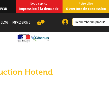
 !
Notre service
Notre offre
 LV3D
Impression à la demande
Ouverture de concession
BLOG
IMPRESSION 3D À LA DEMANDE
IMPRESSION À LA DEMANDE
Forum
uction Hotend
zzo