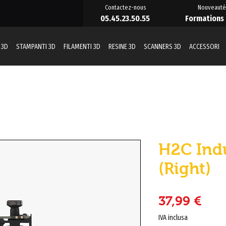
Contactez-nous
Nouveauté
05.45.23.50.55
Formations
 3D
STAMPANTI 3D
FILAMENTI 3D
RESINE 3D
SCANNERS 3D
ACCESSORI
H2C Ind
(Right)
Pre
37,99 €
IVA inclusa