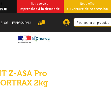
 !
Notre service
Notre offre
 LV3D
Impression à la demande
Ouverture de concession
BLOG
IMPRESSION 3D À LA DEMANDE
IMPRESSION À LA DEMANDE
Forum
T Z-ASA Pro
ZORTRAX 2kg
zzo