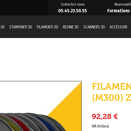
Contactez-nous
Nouveauté
05.45.23.50.55
Formations
 3D
STAMPANTI 3D
FILAMENTI 3D
RESINE 3D
SCANNERS 3D
ACCESSORI
FILAMEN
(M300) 
Pre
92,28 €
IVA inclusa