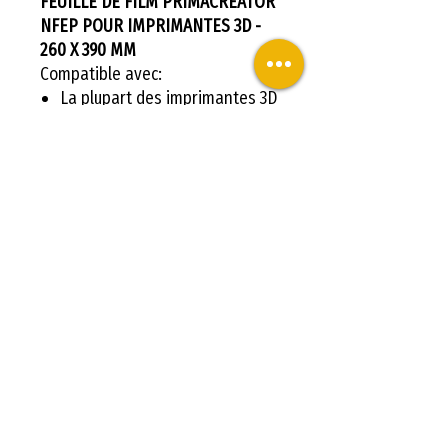
FEUILLE DE FILM PRIMACREATOR
NFEP POUR IMPRIMANTES 3D -
260 X 390 MM
Compatible avec:
La plupart des imprimantes 3D
utilisent des écrans LCD ~13".
Veuillez retirer le film protecteur
des deux côtés de la feuille FEP
avant utilisation.
FEUILLE DE FILM PRIMACREATOR
NFEP POUR IMPRIMANTES 3D -
260 X 390 MM
À PROPOS DE NOUS