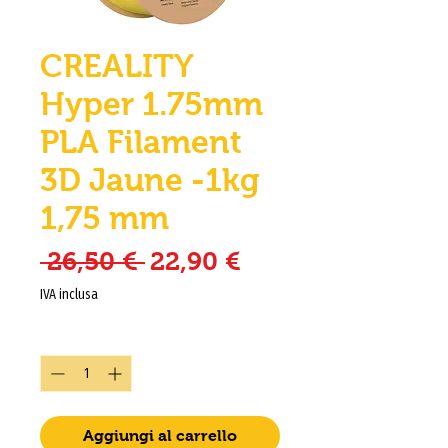
CREALITY
Hyper 1.75mm
PLA Filament
3D Jaune -1kg
1,75 mm
Prezzo regolare
Prezzo scontato
 26,50 € 
22,90 €
IVA inclusa
Quantità
*
Aggiungi al carrello