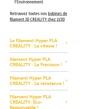
l'Environnement
Retrouvez toutes nos
bobines de
filament 3D CREALITY chez LV3D
Le Filament Hyper PLA
CREALITY : La vitesse !
Une Révolution en Vitesse pour
filament Hyper PLA
l’Impression 3D
CREALITY : La Précision !
Le
filament Hyper PLA
Une Précision Technique et une
CREALITY
repousse les limites
Filament Hyper PLA
Stabilité Thermique pour des
de la productivité grâce à une
CREALITY : La résistance !
Modèles Impeccables
vitesse d’impression
Résistance, Solidité et Tenacité
L’un des grands atouts du
impressionnante allant jusqu’à
Filament Hyper PLA
: Le Choix des Projets
filament Hyper PLA CREALITY
600 mm/s
. Cette performance
CREALITY: Éco-
Fonctionnels Exigeants
réside dans sa capacité à
Responsable !
est rendue possible par une