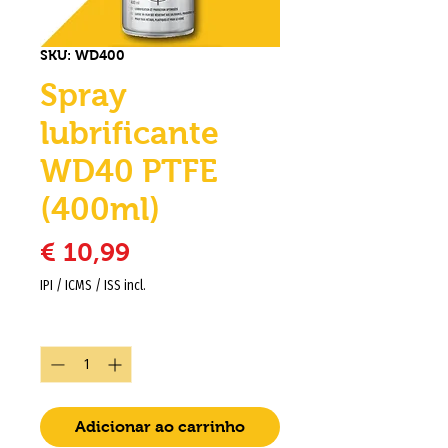
SKU: WD400
Spray
lubrificante
WD40 PTFE
(400ml)
Preço
€ 10,99
IPI / ICMS / ISS incl.
Quantidade
*
Adicionar ao carrinho