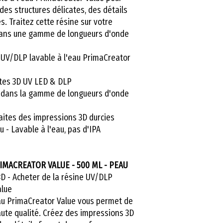
& DLP
es structures délicates, des détails
Optimisé pour 
s. Traitez cette résine sur votre
de longueurs 
ans une gamme de longueurs d'onde
Détails fins et
impressions 3
 UV/DLP lavable à l'eau PrimaCreator
Odeur minimis
ntes 3D UV LED & DLP
Lavable à l'eau
t dans la gamme de longueurs d'onde
Temps de durci
secondes par 
faites des impressions 3D durcies
3D plus rapide
 - Lavable à l'eau, pas d'IPA
Si vous voulez de
moindre coût qu
marques, PrimaCr
RIMACREATOR VALUE - 500 ML - PEAU
être votre premier
D - Acheter de la résine UV/DLP
alue
La nouvelle résine
eau PrimaCreator Value vous permet de
PrimaCreator est 
ute qualité. Créez des impressions 3D
et offre la même 