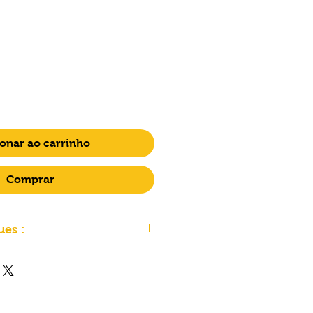
ço
onar ao carrinho
Comprar
ues :
tériau PrimaCreator Value
able à l'eau :
r vos imprimantes 3D UV LED