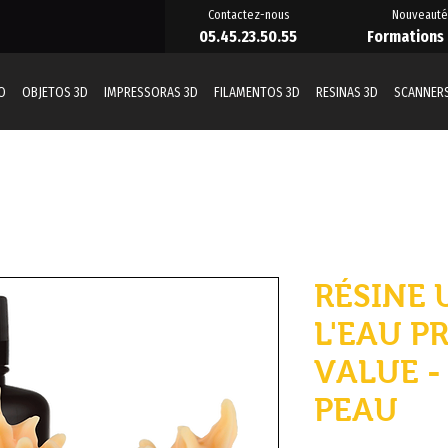
Contactez-nous
Nouveauté
05.45.23.50.55
Formations
O
OBJETOS 3D
IMPRESSORAS 3D
FILAMENTOS 3D
RESINAS 3D
SCANNERS
RÉSINE 
L'EAU 
VALUE -
PEAU