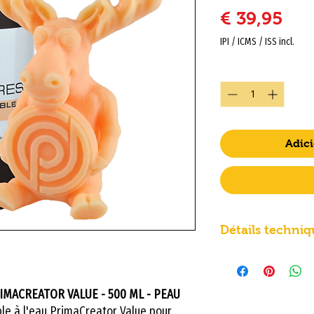
Pre
€ 39,95
IPI / ICMS / ISS incl.
Quantidade
*
Adici
Détails techniq
Propriétés du ma
Résine UV/DLP lav
RIMACREATOR VALUE - 500 ML - PEAU
Utilisation su
le à l'eau PrimaCreator Value pour