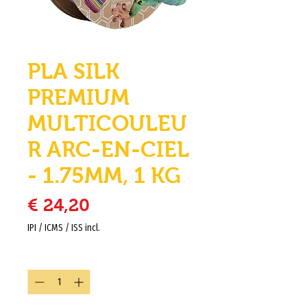
PLA SILK
PREMIUM
MULTICOULEU
R ARC-EN-CIEL
- 1.75MM, 1 KG
Preço
€ 24,20
IPI / ICMS / ISS incl.
Quantidade
*