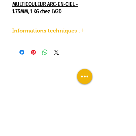
MULTICOULEUR ARC-EN-CIEL -
1.75MM, 1 KG chez LV3D
Informations techniques :
Informations techniques :
Couleur : Mutlicouleur
brillant/soyeux
Poids du filament hors
bobine : 1 Kg
Diamètre : 1.75mm
Lit chauffant : optionnel,
bien que recommandé
Température lit chauffant :
55°C
Température de buse : entre
190°C et 220°C