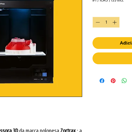
IPI / ICMS / ISS incl.
Quantidade
*
Adici
ssora 3D
da marca polonesa
Zortrax
: a