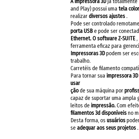
A impressora 3D
já totalmente 
and Play) possui uma
tela colo
realizar
diversos ajustes
.
Pode ser controlado remotam
porta USB
e pode ser conectad
Ethernet.
O software Z-SUITE
,
ferramenta eficaz para gerenc
Impressoras 3D
podem ser escol
trabalho.
Carretéis de filamento compatí
Para tornar sua
impressora 3D
usar
ção
de sua máquina por
profis
capaz de suportar uma ampla
leitos de
impressão.
Com efeit
filamentos 3d
disponíveis
no m
Desta forma, os
usuários
podem
se
adequar aos
seus projetos
.