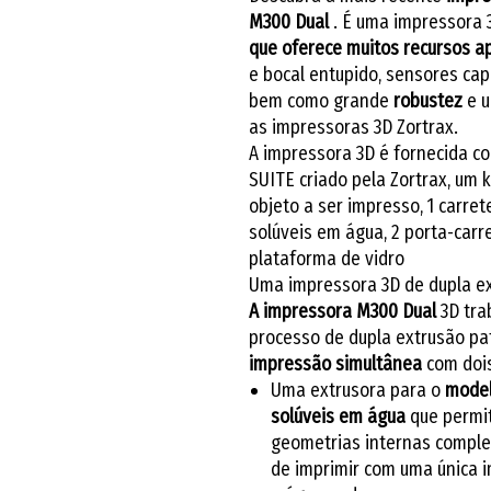
M300 Dual
. É uma impressora
que oferece muitos recursos a
e bocal entupido, sensores capa
bem como grande
robustez
e 
as impressoras 3D Zortrax.
A impressora 3D é fornecida co
SUITE criado pela Zortrax, um ki
objeto a ser impresso, 1 carret
solúveis em água, 2 porta-carre
plataforma de vidro
Uma impressora 3D de dupla e
A impressora M300 Dual
3D tra
processo de dupla extrusão p
impressão simultânea
com dois
Uma extrusora para o
mode
solúveis em água
que permi
geometrias internas compl
de imprimir com uma única i