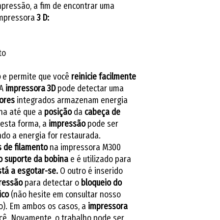
mpressão, a fim de encontrar uma
impressora
3
D:
to
o
e permite que você
reinicie
facilmente
 A
impressora 3D
pode detectar uma
ores
integrados armazenam energia
na até que a
posição
da
cabeça de
esta forma, a
impressão
pode ser
do a energia for restaurada.
 de filamento
na impressora M300
o suporte da bobina
e é utilizado para
stá a
esgotar-se.
O outro é inserido
ressão
para detectar o
bloqueio do
ico
(não hesite em consultar nosso
ico). Em ambos os casos, a
impressora
cê. Novamente, o trabalho pode ser