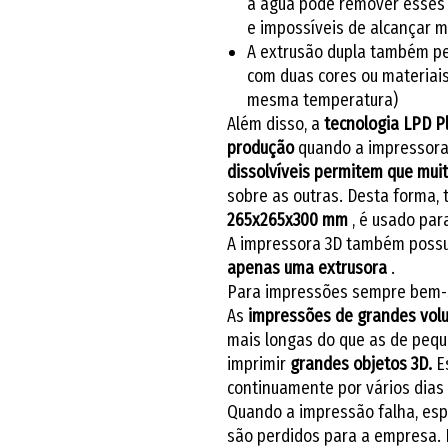
a água pode remover esses 
e impossíveis de alcançar 
A extrusão dupla também pe
com duas cores ou materiai
mesma temperatura)
Além disso, a
tecnologia LPD
P
produção
quando a impressora
dissolvíveis permitem que mui
sobre as outras. Desta forma,
265x265x300 mm
, é usado par
A impressora 3D também poss
apenas uma extrusora
.
Para impressões sempre bem-
As
impressões de
grandes vol
mais longas do que as de pequ
imprimir
grandes objetos 3D.
E
continuamente por vários dias
Quando a impressão falha, espe
são perdidos para a empresa. 