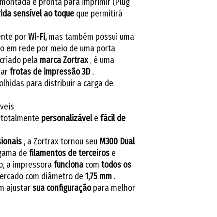
montada e pronta para imprimir (Plug
rida sensível ao toque
que permitirá
ente por
Wi-Fi,
mas também possui uma
o em rede por meio de uma porta
 criado pela
marca Zortrax
, é uma
iar
frotas de impressão 3D
.
hidas para distribuir a carga de
veis
totalmente
personalizável
e
fácil de
sionais
, a Zortrax tornou seu
M300 Dual
 gama de
filamentos de terceiros
e
o, a impressora
funciona
com
todos os
ercado com diâmetro de
1,75 mm
.
 ajustar
sua
configuração
para melhor