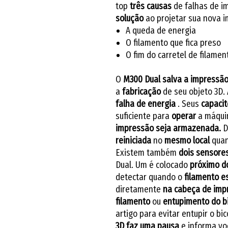
top
três causas
de falhas de i
solução
ao projetar sua nova 
A queda de energia
O filamento que fica preso
O fim do carretel de filamen
O
M300 Dual
salva a impressã
a
fabricação
de seu objeto 3D.
falha de energia
. Seus
capacit
suficiente para
operar
a máqui
impressão seja armazenada.
D
reiniciada
no
mesmo local
quan
Existem também
dois sensores
Dual. Um é colocado
próximo d
detectar quando o
filamento e
diretamente
na cabeça de imp
filamento
ou
entupimento do
b
artigo para evitar entupir o b
3D
faz uma pausa
e informa vo