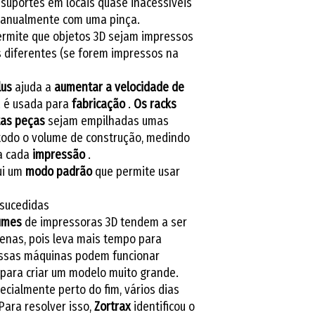
suportes em locais quase inacessíveis
manualmente com uma pinça.
rmite que objetos 3D sejam impressos
s diferentes (se forem impressos na
lus
ajuda a
aumentar a
velocidade de
 é usada para
fabricação
.
Os racks
tas peças
sejam empilhadas umas
 todo o volume de construção, medindo
a cada
impressão
.
ui um
modo padrão
que permite usar
sucedidas
umes
de impressoras 3D tendem a ser
enas, pois leva mais tempo para
ssas máquinas podem funcionar
 para criar um modelo muito grande.
cialmente perto do fim, vários dias
Para resolver isso,
Zortrax
identificou o