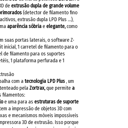
 3D de
extrusão dupla de
grande volume
primorados
(detector de filamento fino
citivos, extrusão dupla LPD Plus ...),
uma
aparência sóbria
e
elegante,
como
m suas portas laterais, o software Z-
t inicial, 1 carretel de filamento para o
el de filamento para os suportes
téis, 1 plataforma perfurada e 1
xtrusão
balha com a
tecnologia LPD Plus
, um
atenteado pela
Zortrax,
que permite
a
 filamentos:
lo
e uma para as
estruturas de suporte
tem a impressão de objetos 3D com
exas e mecanismos móveis impossíveis
mpressora 3D de extrusão. Isso porque