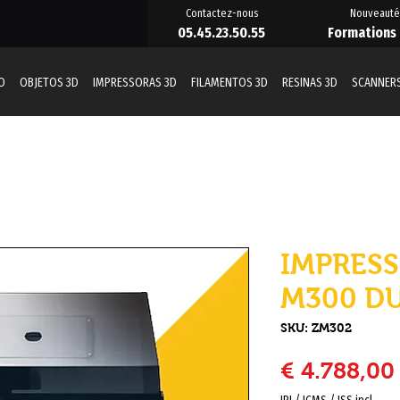
Contactez-nous
Nouveauté
05.45.23.50.55
Formations
O
OBJETOS 3D
IMPRESSORAS 3D
FILAMENTOS 3D
RESINAS 3D
SCANNERS
IMPRES
M300 D
SKU: ZM302
€ 4.788,00