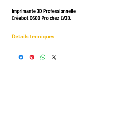
Imprimante 3D Professionnelle
Créabot D600 Pro chez LV3D.
Détails tecniques
Construction et
détails
techniques
Filetage/montage
MK8
de la buse
Diamètre de
1,75 mm
filament
compatible