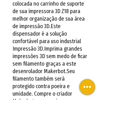
colocada no carrinho de suporte 
de sua impressora 3D Z18 para 
melhor organização de sua área 
de impressão 3D.Este 
dispensador é a solução 
confortável para uso industrial 
Impressão 3D.Imprima grandes 
impressões 3D sem medo de ficar 
sem filamento graças a este 
desenrolador Makerbot.Seu 
filamento também será 
protegido contra poeira e 
umidade. Compre o criador 
Makerbot para sua impressora 
Makerbot 3D. O filamento 
Makerbot PLA tem muitas 
aplicações para a indústria , 
negócios e educação. Os 
filamentos de PLA do fabricante 