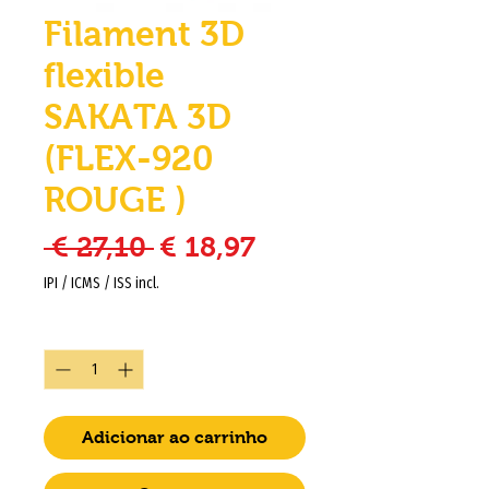
Filament 3D
flexible
SAKATA 3D
(FLEX-920
ROUGE )
Preço normal
Preço promocion
 € 27,10 
€ 18,97
IPI / ICMS / ISS incl.
Quantidade
*
Adicionar ao carrinho