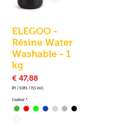
ELEGOO -
Résine Water
Washable - 1
kg
Preço
€ 47,88
IPI / ICMS / ISS incl.
Couleur
*
Quantidade
*