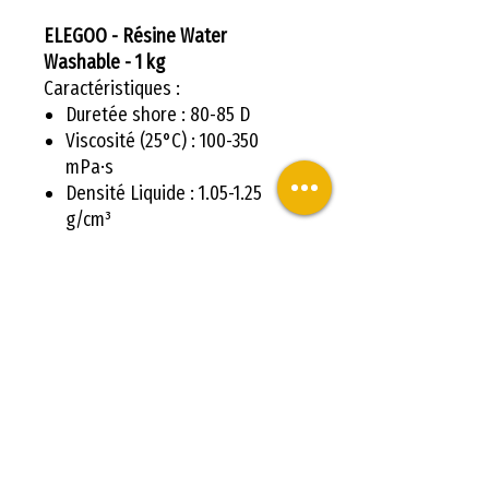
ELEGOO - Résine Water
Washable - 1 kg
Caractéristiques :
Duretée shore : 80-85 D
Viscosité (25°C) : 100-350
mPa·s
Densité Liquide : 1.05-1.25
g/cm³
Densité Solide : 1.05-1.25 g/cm³
Retrait volumétrique : 3.72-
4.24 %
Résistance à la flexion : 40-70
Mpa
Résistance à l'extension : 30-
52 Mpa
Durée de conservation : 1 an
Achetez votre ELEGOO - Résine