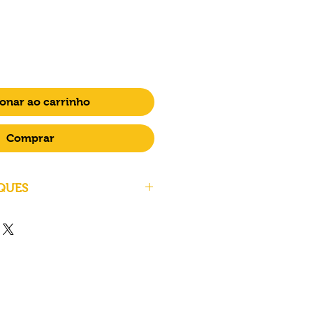
onar ao carrinho
Comprar
QUES
UES
LCD Monochrome
(MSLA)