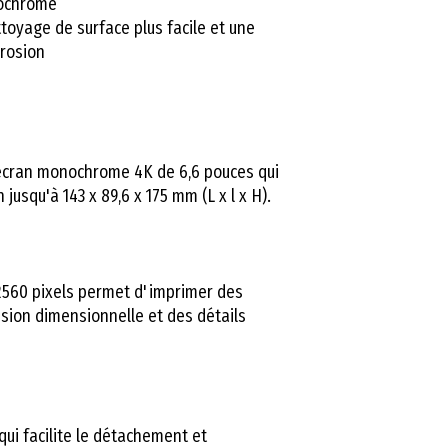
nochrome
d'impression
toyage de surface plus facile et une
rrosion
Dimensions de
l'imprimante
Volume
 écran monochrome 4K de 6,6 pouces qui
usqu'à 143 x 89,6 x 175 mm (L x l x H).
d'impression
Poids
2560 pixels permet d'imprimer des
sion dimensionnelle et des détails
 qui facilite le détachement et