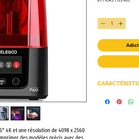
IPI / ICMS / ISS incl.
Quantidade
*
Adici
CARACTÉRISTI
CARACTÉRISTIQ
Technologie
" 4K et une résolution de 4098 x 2560
'imprimer des modèles précis avec des