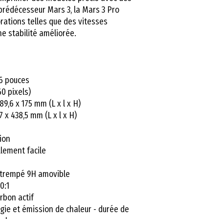
Système
 prédécesseur Mars 3, la Mars 3 Pro
ations telles que des vitesses
Ecran tactile
e stabilité améliorée.
Slicer
6 pouces
Connectivité
0 pixels)
9,6 x 175 mm (L x l x H)
Source lumineu
27 x 438,5 mm (L x l x H)
Résolution XY
ion
llement facile
Précision de l'a
e trempé 9H amovible
Epaisseur de
0:1
couche
arbon actif
ie et émission de chaleur - durée de
Vitesse