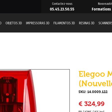
Contactez-nous
Nouveauté
05.45.23.50.55
Formations
O
OBJETOS 3D
IMPRESSORAS 3D
FILAMENTOS 3D
RESINAS 3D
SCANNERS
Elegoo M
(Nouvell
SKU: 14.0009.122
Pr
€ 324,99