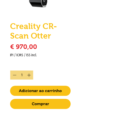
Creality CR-
Scan Otter
Preço
€ 970,00
IPI / ICMS / ISS incl.
Quantidade
*
Adicionar ao carrinho
Comprar