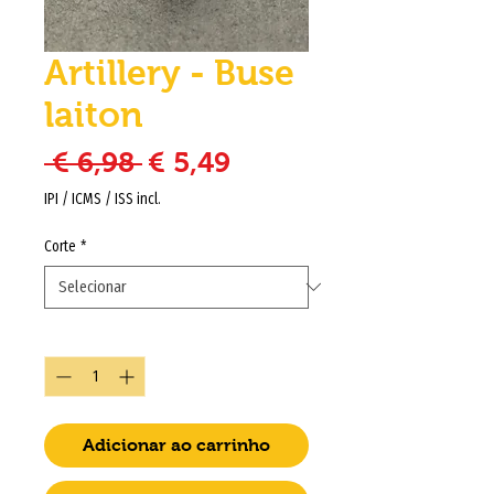
Artillery - Buse
laiton
Preço normal
Preço promocional
 € 6,98 
€ 5,49
IPI / ICMS / ISS incl.
Corte
*
Quantidade
*
Adicionar ao carrinho