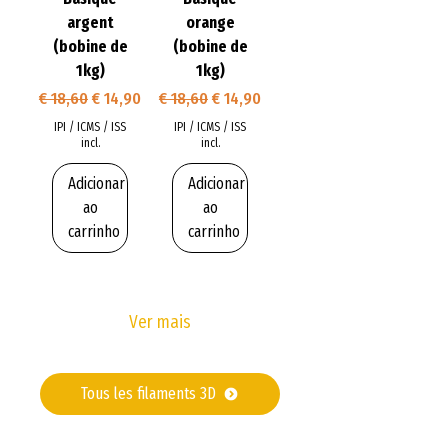
argent
orange
(bobine de
(bobine de
1kg)
1kg)
Preço normal
Preço promocional
Preço normal
Preço promocional
€ 18,60
€ 14,90
€ 18,60
€ 14,90
IPI / ICMS / ISS
IPI / ICMS / ISS
incl.
incl.
Adicionar
Adicionar
ao
ao
carrinho
carrinho
Ver mais
Tous les filaments 3D