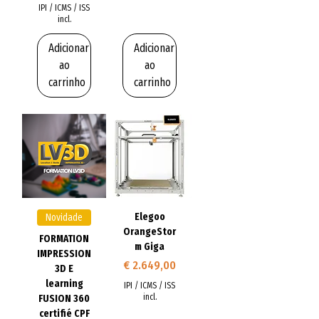
IPI / ICMS / ISS
incl.
Adicionar
Adicionar
ao
ao
carrinho
carrinho
Elegoo
Novidade
OrangeStor
FORMATION
m Giga
IMPRESSION
Preço
€ 2.649,00
3D E
learning
IPI / ICMS / ISS
incl.
FUSION 360
certifié CPF