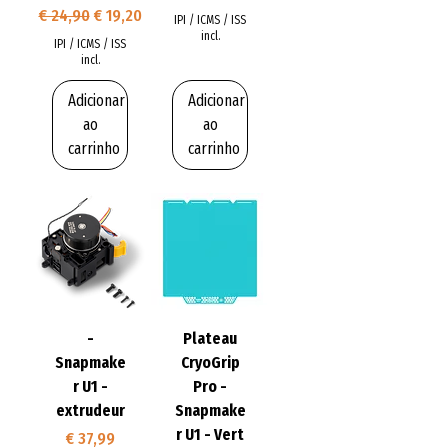
Preço normal
Preço promocional
€ 24,90
€ 19,20
IPI / ICMS / ISS
incl.
IPI / ICMS / ISS
incl.
Adicionar
Adicionar
ao
ao
carrinho
carrinho
-
Plateau
Snapmake
CryoGrip
r U1 -
Pro -
extrudeur
Snapmake
r U1 - Vert
Preço
€ 37,99