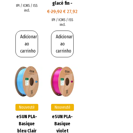
glacé fin -
IPI / ICMS / ISS
Preço normal
Preço promocional
incl.
€ 29,92
€ 27,92
IPI / ICMS / ISS
incl.
Adicionar
Adicionar
ao
ao
carrinho
carrinho
Nouveuté
Nouveuté
eSUN PLA-
eSUN PLA-
Basique
Basique
bleu Clair
violet