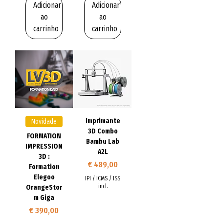
Adicionar
Adicionar
ao
ao
carrinho
carrinho
Imprimante
Novidade
3D Combo
FORMATION
Bambu Lab
IMPRESSION
A2L
3D :
Preço
€ 489,00
Formation
Elegoo
IPI / ICMS / ISS
incl.
OrangeStor
m Giga
Preço
€ 390,00