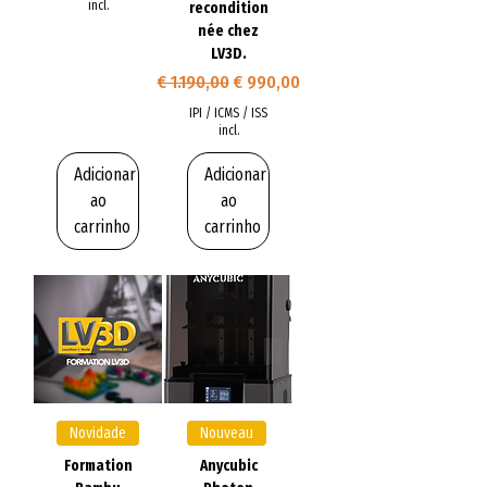
incl.
recondition
née chez
LV3D.
Preço normal
Preço promocional
€ 1.190,00
€ 990,00
IPI / ICMS / ISS
incl.
Adicionar
Adicionar
ao
ao
carrinho
carrinho
Novidade
Nouveau
Formation
Anycubic