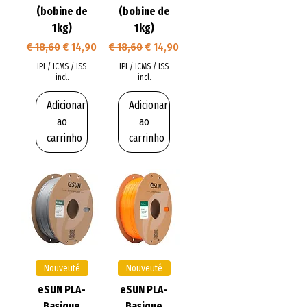
(bobine de
(bobine de
1kg)
1kg)
Preço normal
Preço promocional
Preço normal
Preço promocional
€ 18,60
€ 14,90
€ 18,60
€ 14,90
IPI / ICMS / ISS
IPI / ICMS / ISS
incl.
incl.
Adicionar
Adicionar
ao
ao
carrinho
carrinho
Nouveuté
Nouveuté
eSUN PLA-
eSUN PLA-
Basique
Basique