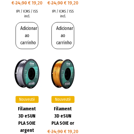
Preço normal
Preço promocional
Preço normal
Preço promocional
€ 24,90
€ 19,20
€ 24,90
€ 19,20
IPI / ICMS / ISS
IPI / ICMS / ISS
incl.
incl.
Adicionar
Adicionar
ao
ao
carrinho
carrinho
Nouveuté
Nouveuté
Filament
Filament
3D eSUN
3D eSUN
PLA SOIE
PLA SOIE or
argent
Preço normal
Preço promocional
€ 24,90
€ 19,20