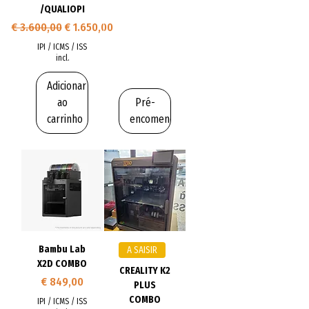
/QUALIOPI
Preço normal
Preço promocional
€ 3.600,00
€ 1.650,00
IPI / ICMS / ISS
incl.
Adicionar
ao
Pré-
carrinho
encomendar
Bambu Lab
A SAISIR
X2D COMBO
CREALITY K2
Preço
€ 849,00
PLUS
COMBO
IPI / ICMS / ISS