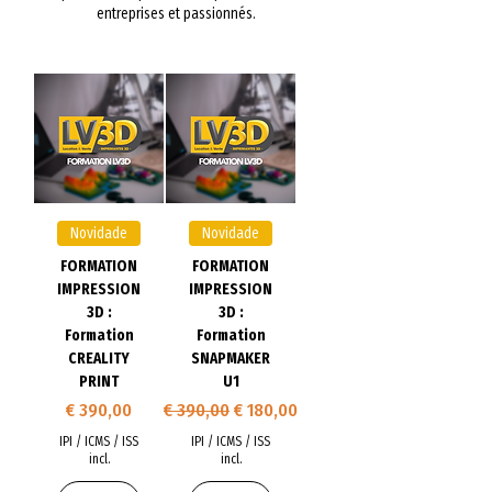
entreprises et passionnés.
Novidade
Novidade
FORMATION
FORMATION
IMPRESSION
IMPRESSION
3D :
3D :
Formation
Formation
CREALITY
SNAPMAKER
PRINT
U1
Preço
Preço normal
Preço promocional
€ 390,00
€ 390,00
€ 180,00
IPI / ICMS / ISS
IPI / ICMS / ISS
incl.
incl.