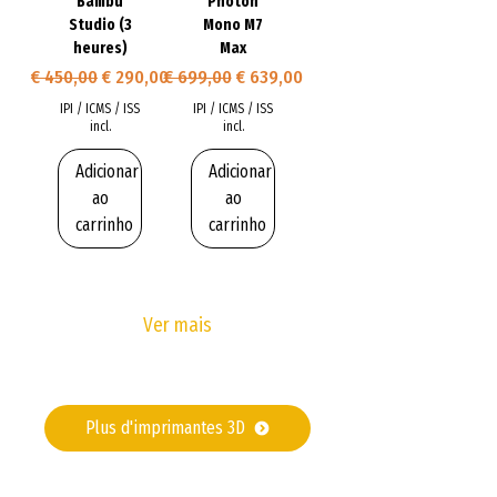
Bambu
Photon
Studio (3
Mono M7
heures)
Max
Preço normal
Preço promocional
Preço normal
Preço promocional
€ 450,00
€ 290,00
€ 699,00
€ 639,00
IPI / ICMS / ISS
IPI / ICMS / ISS
incl.
incl.
Adicionar
Adicionar
ao
ao
carrinho
carrinho
Ver mais
Plus d'imprimantes 3D