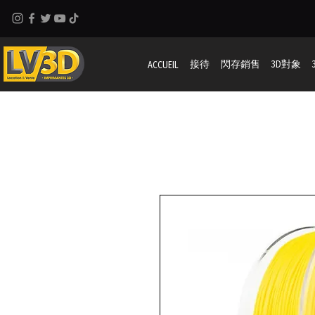
接待
閃存銷售
3D對象
ACCUEIL