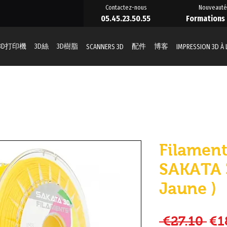
Contactez-nous
Nouveauté
05.45.23.50.55
Formations
3D打印機
3D絲
3D樹脂
配件
博客
SCANNERS 3D
IMPRESSION 3D À
Filament
SAKATA 
Jaune )
一
 €27.10 
€1