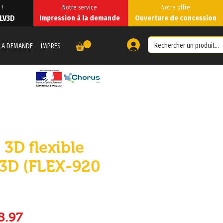
 !
Notre service
Notre offre
 LV3D
Impression à la demande
Ouverture de concession
夥伴
 LA DEMANDE
IMPRESSION À LA DEMANDE
Forum
Copie de PARTENAI
 3D flexible
3D (FLEX-920
般價格
促銷價格
8.97