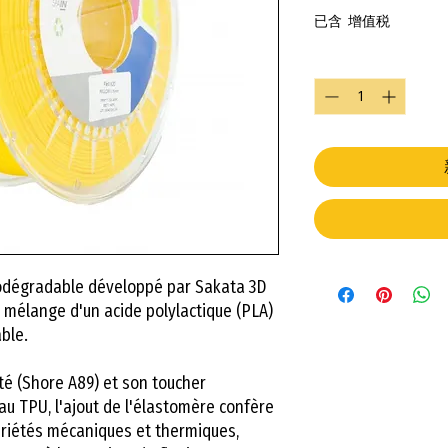
已含 增值税
數量
*
iodégradable développé par Sakata 3D
u mélange d'un acide polylactique (PLA)
ble.
lité (Shore A89) et son toucher
u TPU, l'ajout de l'élastomère confère
priétés mécaniques et thermiques,