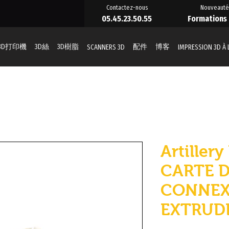
Contactez-nous
Nouveauté
05.45.23.50.55
Formations
3D打印機
3D絲
3D樹脂
配件
博客
SCANNERS 3D
IMPRESSION 3D À
Artillery
CARTE 
CONNEX
EXTRUD