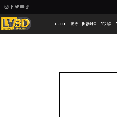
接待
閃存銷售
3D對象
ACCUEIL