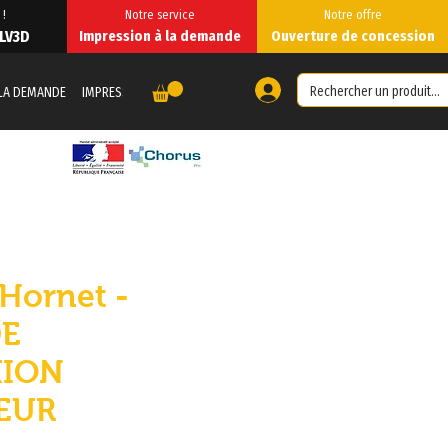
 !
Notre service
Notre offre
 LV3D
Impression à la demande
Ouverture de concession
夥伴
 LA DEMANDE
IMPRESSION À LA DEMANDE
Forum
Copie de PARTENAI
 Hornet -
DE
ION
EUR