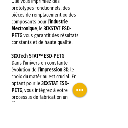
Que vous imprimiez des
prototypes fonctionnels, des
pièces de remplacement ou des
composants pour l’
industrie
électronique
, le
3DXSTAT ESD-
PETG
vous garantit des résultats
constants et de haute qualité.
3DXTech STAT™ ESD-PETG
Dans l’univers en constante
évolution de l’
impression 3D
, le
choix du matériau est crucial. En
optant pour le
3DXSTAT ESD-
PETG
, vous intégrez à votre
processus de fabrication un
filament 3D
intelligent et
performant, taillé pour les défis
de demain. Ce produit s’inscrit
parfaitement dans la galaxie de